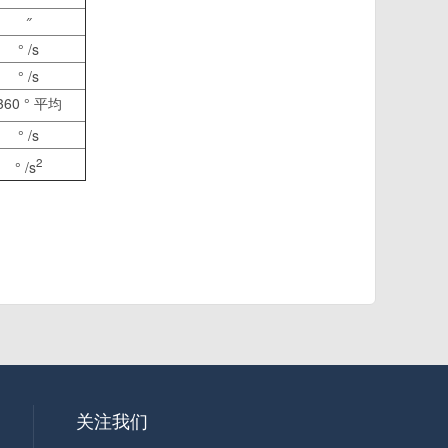
″
° /s
° /s
360 ° 平均
° /s
2
° /s
关注我们