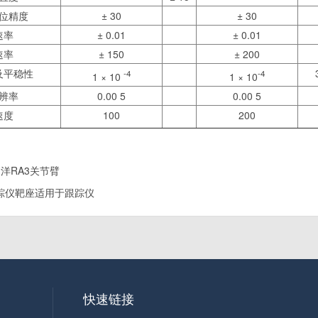
位精度
± 30
± 30
速率
± 0.01
± 0.01
速率
± 150
± 200
及平稳性
-4
-4
1 × 10
1 × 10
辨率
0.00 5
0.00 5
速度
100
200
l如洋RA3关节臂
踪仪靶座适用于跟踪仪
快速链接