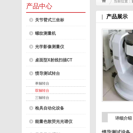
当前位置：
产品中心
产品展示
关节臂式三坐标
螺纹测量机
光学影像测量仪
桌面型X射线扫描CT
惯导测试转台
单轴转台
双轴转台
三轴转台
检具自动化设备
详细介绍
能量色散荧光光谱仪
惯导测试设备