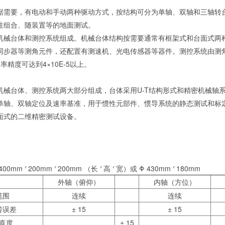
据需要，有电动和手动两种驱动方式，按结构可分为单轴、双轴和三轴转
性组合、随装置等的地面测试。
机械台体和测控系统组成。机械台体结构按需要通常有框架式和台面式两
同步器等测角元件，还配置有测速机、光电传感器等器件。测控系统由测
率精度可达到4×10E-5以上。
机械台体、测控系统两大部分组成，台体采用U-T结构形式和精密机械轴
单轴、双轴定位及速率基准，用于惯性元部件、惯导系统的静态测试和标
面式的二维精密测试设备。
g
m ′ 200mm ′ 200mm （长 ′ 高 ′ 宽）或 Φ 430mm ′ 180mm
外轴（俯仰）
内轴（方位）
范围
连续
连续
转误差
± 15
± 15
直度
± 15