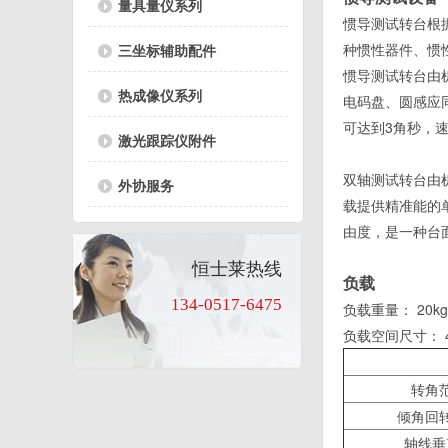
量具量仪系列
惯导测试转台根
种惯性器件、惯
三坐标辅助配件
惯导测试转台由
热成像仪系列
电码盘、圆感应
可达到3角秒，速
激光跟踪仪附件
双轴测试转台由
外协服务
载提供精准能的
由度，是一种台
恒士莱热线
负载
134-0517-6475
负载重量： 20k
负载空间尺寸： 400m
转角
倾角回
轴线垂