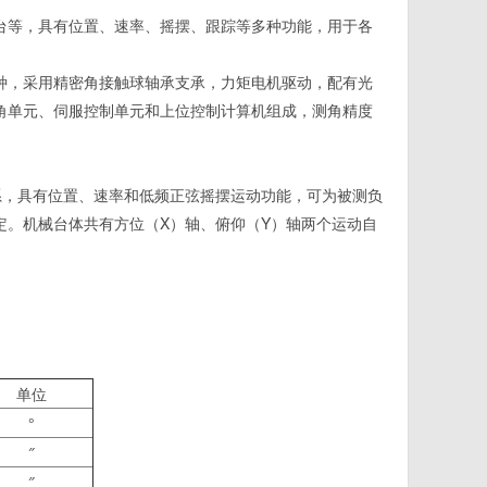
台等，具有位置、速率、摇摆、跟踪等多种功能，用于各
种，采用精密角接触球轴承支承，力矩电机驱动，配有光
角单元、伺服控制单元和上位控制计算机组成，测角精度
系，具有位置、速率和低频正弦摇摆运动功能，可为被测负
定。机械台体共有方位（X）轴、俯仰（Y）轴两个运动自
单位
°
″
″